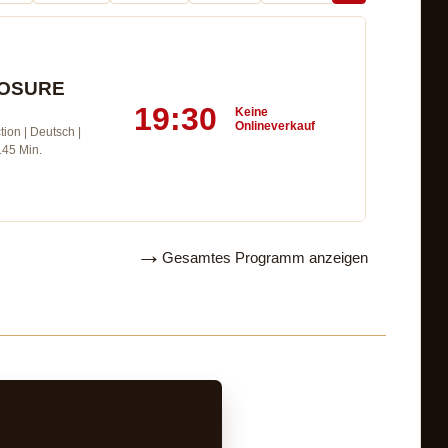
LOSURE
19:30
Keine
27.02.2023
Onlineverkauf
tion | Deutsch |
INTERVIEW MIT GAL
145 Min.
Aktuelles vom 27.02.2023
→
Gesamtes Programm anzeigen