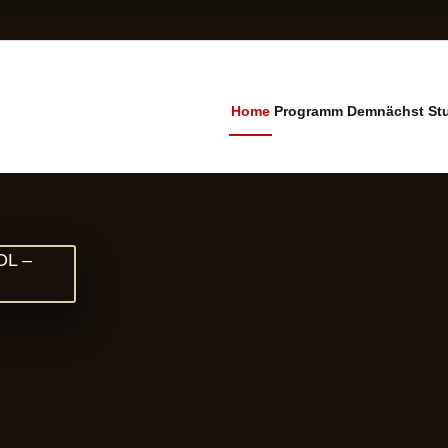
Home
Programm
Demnächst
St
ramm Cinema Leuzing