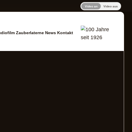
Video an
Video aus
udiofilm
Zauberlaterne
News
Kontakt
er Altdorf