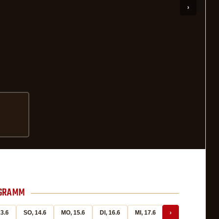
OGRAMM
13.6
SO, 14.6
MO, 15.6
DI, 16.6
MI, 17.6
›