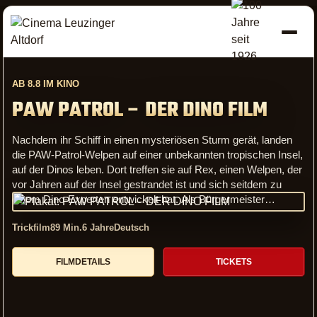
Aktuelles Kinoprogramm C
AB 8.8 IM KINO
PAW PATROL – DER DINO FILM
Nachdem ihr Schiff in einen mysteriösen Sturm gerät, landen
die PAW-Patrol-Welpen auf einer unbekannten tropischen Insel,
auf der Dinos leben. Dort treffen sie auf Rex, einen Welpen, der
vor Jahren auf der Insel gestrandet ist und sich seitdem zu
einem Dino-Experten entwickelt hat. Als Bürgermeister
Besserwisser, Erzrivale der PAW Patrol, rücksichtslos mit dem
Trickfilm
Animation Komödie Abenteuer
89 Min.
6 Jahre
Deutsch
90 Min.
6 Jahre
Deutsch
Abbau der natürlichen Ressourcen der Insel beginnt, löst er
damit unbeabsichtigt den Ausbruch eines grossen Vulkans aus.
Action Abenteuer Fantasy Geschichte
172 Min.
14 Jahre
Deutsch
Die PAW-Patrol-Welpen werden in eine Reihe von spannenden,
FILMDETAILS
FILMDETAILS
TICKETS
TICKETS
riesigen Dinosaurier-Rettungsaktionen verwickelt, grösser als
FILMDETAILS
TICKETS
alles, was sie je zuvor erlebt haben, während sie Besserwisser
aufhalten müssen, um die Insel zu schützen.