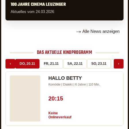
100 JAHRE CINEMA LEUZINGER
Aktuelles vom 24.03.2026
→
Alle News anzeigen
DAS AKTUELLE KINOPROGRAMM
‹
DO, 20.11
FR, 21.11
SA, 22.11
SO, 23.11
MO, 24.
›
HALLO BETTY
Komödie | Dialekt | 6 Jahre | 110 Min.
20:15
Keine
Onlineverkauf