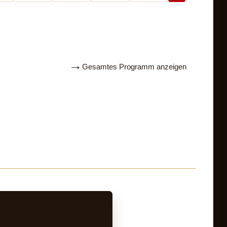
→
27.02.2023
Gesamtes Programm anzeigen
INTERVIEW MIT GAL
Aktuelles vom 27.02.2023