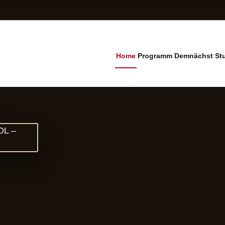
Home
Programm
Demnächst
St
ramm Cinema Leuzing