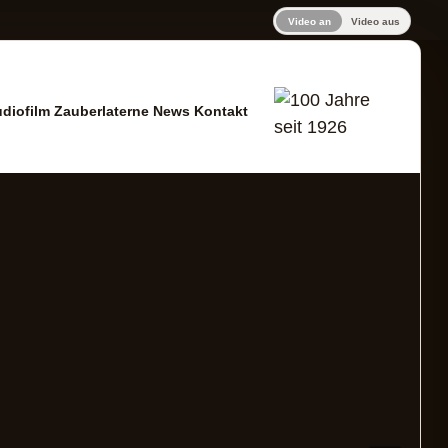
Video an
Video aus
udiofilm
Zauberlaterne
News
Kontakt
er Altdorf