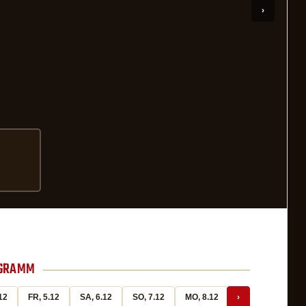
OGRAMM
12
FR, 5.12
SA, 6.12
SO, 7.12
MO, 8.12
›